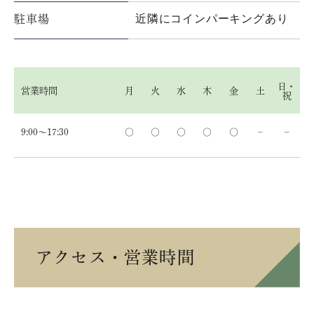
近隣にコインパーキングあり
駐車場
日・
営業時間
月
火
水
木
金
土
祝
9:00～17:30
○
○
○
○
○
–
–
アクセス・営業時間